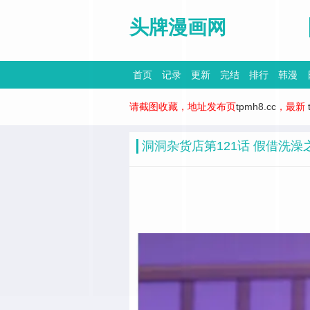
头牌漫画网
首页
记录
更新
完结
排行
韩漫
请截图收藏，地址发布页
tpmh8.cc
，最新
洞洞杂货店第121话 假借洗澡