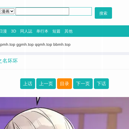
日漫
3D
同人誌
单行本
短篇
其他
tpmh.top
ggmh.top
qqmh.top
bbmh.top
之名坏坏
上话
上一页
目录
下一页
下话