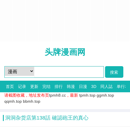
头牌漫画网
首页
记录
更新
完结
排行
韩漫
日漫
3D
同人誌
单行本
请截图收藏，地址发布页
tpmh8.cc
，最新
tpmh.top
ggmh.top
qqmh.top
bbmh.top
洞洞杂货店第138話 確認砲王的真心